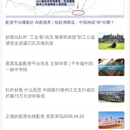
配资平台哪家好 AI新视界 | 给欧洲降温，中国神器“神”在哪？
炒股玩杠杆 “工会‘粽’动员 菊香助农甜”职工公益
课堂走进濠江区滨海街道
股票实盘配资平台排名 文脉华章 | 千年端午韵
一脉中华情
杠杆炒股 什么意思 中国银行惠州江北支行成功
拦截15万元涉诈取现
正规的股票在线配资 览富资讯2026.04.23