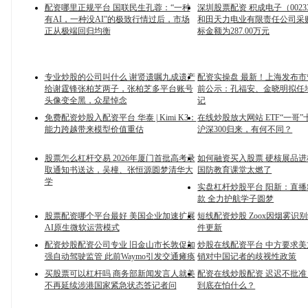
配资哪里正规平台 国联民生孔蓉：“一种
深圳股票配资 积成电子（0023
有AI，一种没AI”的极致行情过后，市场
和田天力电业有限责任公司采
正从极端回归均衡
标金额为287.00万元
专业炒股的公司叫什么 谢贤遗嘱九成遗产
配资实操盘 最新！上海发布
给谢霆锋张柏芝两子，张柏芝多平台账号
前公示：孔福安、金晓明拟任
头像变全黑，众星悼念
记
免费配资炒股入配资平台 华泰 | Kimi K3：
在线炒股放大网站 ETF“一哥
能力跨越带来模型价值重估
沪深300归来，有何不同？
股票怎么杠杆交易 2026年厦门首批高考录
如何融资买入股票 硬核展品进
取通知书送达，吴橦、张恒源圆梦清华大
国防教育课堂太燃了
学
实盘杠杆炒股平台 阳新：直
款 全力护航学子圆梦
股票配资哪个平台最好 美国企业加速扩展
短线配资炒股 Zoox因烟雾识
AI原生微软运营模式
件更新
配资炒股配资公司专业 旧金山市长敦促加
炒股在线配资平台 中方要求
强自动驾驶监管 此前Waymo引发交通瘫痪
销对中国记者的歧视性政策
买股票可以杠杆吗 商务部新闻发言人就美
配资在线炒股配资 迟迟不批
不再延续涉港国家紧急状态答记者问
到底在怕什么？