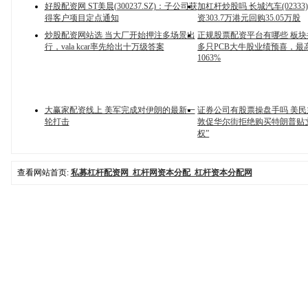
好股配资网 ST美晨(300237.SZ)：子公司获
加杠杆炒股吗 长城汽车(02333
得客户项目定点通知
资303.7万港元回购35.05万股
炒股配资网站选 当大厂开始押注多场景出
正规股票配资平台有哪些 板
行，vala kcar率先给出十万级答案
多只PCB大牛股业绩预喜，最
1063%
大赢家配资线上 美军完成对伊朗的最新一
证券公司有股票操盘手吗 美
轮打击
敦促华尔街拒绝购买特朗普贴
权”
查看网站首页:
私募杠杆配资网_杠杆网资本分配_杠杆资本分配网