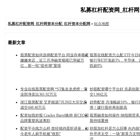
私募杠杆配资网_杠杆网资
私募杠杆配资网_杠杆网资本分配_杠杆资本分配网
»
站点地图
最新文章
股票配资如何选择配资平台 同业存单额度
股票在线配资怎么配 ETF今日收
姗姗来迟，近三月净融资规模已突破万
银行等ETF涨超3%，半导体、
亿，新一轮“提价潮”显现
跌超8%
专业在线股票配资网 *ST集友龙虎榜：营
炒股配资哪个平台好 兆易创
业部净卖出361.92万元
交1.96亿元
浙江股票配资 艾罗能源7月29日大宗交易
趋势配资 月涨幅超10%，银
成交448.40万元
弹！建行股价再创新高
配资短线炒股 Cracker Barrel换帅 前CEO因
股票融资如何操作 纳指期货承
品牌重塑风波离职
股持续重挫
配资平仓线怎么样 曾经领鸡蛋听讲座，如
炒股加杠杆是怎么回事 向内
今老年人刷手机被“收割”
外寻求太空：一场“新算力文明
话