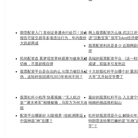
期货配资入门 首创证券遭央行处罚！涉未
网上股票配资怎么做 武汉江岸
报告可疑交易等多项违法行为，年内股价
进“汉数宜算” 筑牢Token经
大跌超两成
股票配资利息是多少 近期网
评
民间配资盘 奚梦瑶世界杯观赛与健身无缝
高端的股票配资平台 《这一
切换，尽显超模自律
成谜，双版本引发热议
股票配资平台是合法的么 AI算力被巨头证
十大炒股杠杆平台哪个好 重庆
伪，这轮科技回调与2015年有何不同？
大哥”又开始交学费了
股票杠杆小程序 快看视频 | “无人机沙
最好的股票杠杆平台 入主唐宁
皇”“屠夫将军”相继被撤，乌军方为何大改
纳姆的挑战堆积如山
组
配资平台哪家好 AI新视界 | 给欧洲降温，
杠杆炒股原理是什么 解除41
中国神器“神”在哪？
特朗普送给黎巴嫩的是“礼物”
芋”？