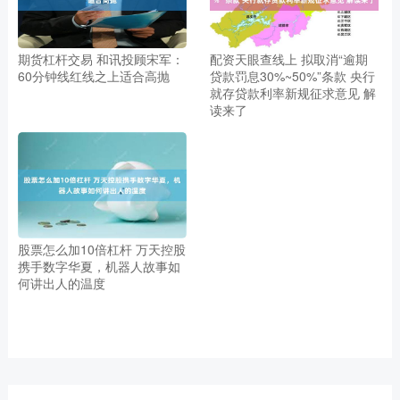
期货杠杆交易 和讯投顾宋军：
配资天眼查线上 拟取消“逾期
60分钟线红线之上适合高抛
贷款罚息30%~50%”条款 央行
就存贷款利率新规征求意见 解
读来了
股票怎么加10倍杠杆 万天控股
携手数字华夏，机器人故事如
何讲出人的温度