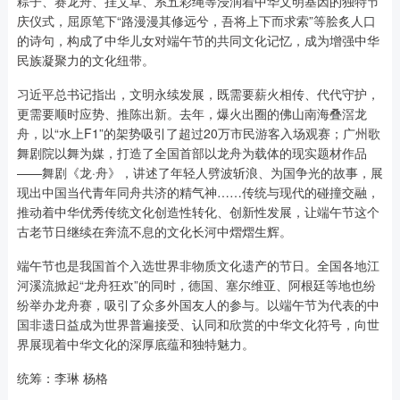
粽子、赛龙舟、挂艾草、系五彩绳等浸润着中华文明基因的独特节
庆仪式，屈原笔下“路漫漫其修远兮，吾将上下而求索”等脍炙人口
的诗句，构成了中华儿女对端午节的共同文化记忆，成为增强中华
民族凝聚力的文化纽带。
习近平总书记指出，文明永续发展，既需要薪火相传、代代守护，
更需要顺时应势、推陈出新。去年，爆火出圈的佛山南海叠滘龙
舟，以“水上F1”的架势吸引了超过20万市民游客入场观赛；广州歌
舞剧院以舞为媒，打造了全国首部以龙舟为载体的现实题材作品
——舞剧《龙·舟》，讲述了年轻人劈波斩浪、为国争光的故事，展
现出中国当代青年同舟共济的精气神……传统与现代的碰撞交融，
推动着中华优秀传统文化创造性转化、创新性发展，让端午节这个
古老节日继续在奔流不息的文化长河中熠熠生辉。
端午节也是我国首个入选世界非物质文化遗产的节日。全国各地江
河溪流掀起“龙舟狂欢”的同时，德国、塞尔维亚、阿根廷等地也纷
纷举办龙舟赛，吸引了众多外国友人的参与。以端午节为代表的中
国非遗日益成为世界普遍接受、认同和欣赏的中华文化符号，向世
界展现着中华文化的深厚底蕴和独特魅力。
统筹：李琳 杨格