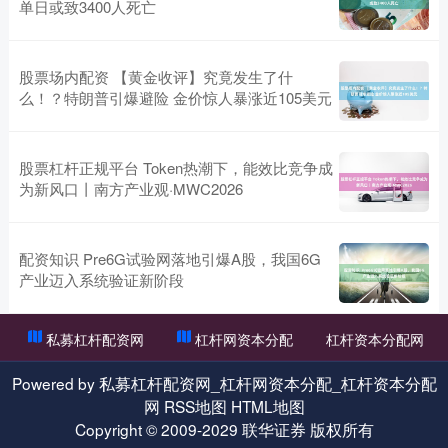
单日或致3400人死亡
股票场内配资 【黄金收评】究竟发生了什
么！？特朗普引爆避险 金价惊人暴涨近105美元
股票杠杆正规平台 Token热潮下，能效比竞争成
为新风口丨南方产业观·MWC2026
配资知识 Pre6G试验网落地引爆A股，我国6G
产业迈入系统验证新阶段
私募杠杆配资网
杠杆网资本分配
杠杆资本分配网
Powered by
私募杠杆配资网_杠杆网资本分配_杠杆资本分配
网
RSS地图
HTML地图
Copyright
© 2009-2029
联华证券
版权所有