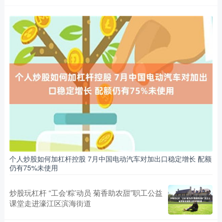
个人炒股如何加杠杆控股 7月中国电动汽车对加出口稳定增长 配额
仍有75%未使用
炒股玩杠杆 “工会‘粽’动员 菊香助农甜”职工公益
课堂走进濠江区滨海街道