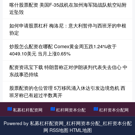
喀什股票配资 美国F-35战机在加州海军陆战队航空站附
近坠毁
如何申请股票杠杆 梅洛尼：意大利暂停与西班牙的申根
协定
炒股怎么配资在哪配 Comex黄金周五跌1.24%收于
4049.10美元 当月上涨0.65%
配资资讯宝下载 特朗普称正对伊朗谈判代表失去信心 中
东战事恐持续
股票配资的仓位管理 5万移民涌入休达引发边境危机 西
班牙称已有超过半数离开
私募杠杆配资网
杠杆网资本分配
杠杆资本分配网
Powered by
私募杠杆配资网_杠杆网资本分配_杠杆资本分配
网
RSS地图
HTML地图