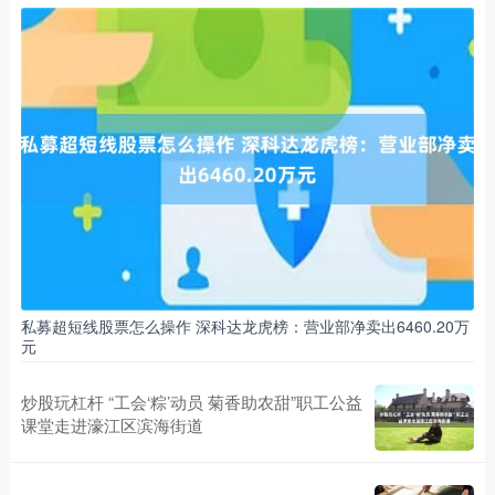
私募超短线股票怎么操作 深科达龙虎榜：营业部净卖出6460.20万
元
炒股玩杠杆 “工会‘粽’动员 菊香助农甜”职工公益
课堂走进濠江区滨海街道