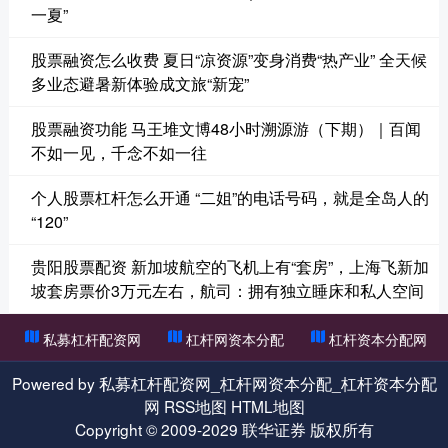
一夏”
股票融资怎么收费 夏日“凉资源”变身消费“热产业” 全天候
多业态避暑新体验成文旅“新宠”
股票融资功能 马王堆文博48小时溯源游（下期）｜百闻
不如一见，千念不如一往
个人股票杠杆怎么开通 “二姐”的电话号码，就是全岛人的
“120”
贵阳股票配资 新加坡航空的飞机上有“套房”，上海飞新加
坡套房票价3万元左右，航司：拥有独立睡床和私人空间
私募杠杆配资网
杠杆网资本分配
杠杆资本分配网
Powered by
私募杠杆配资网_杠杆网资本分配_杠杆资本分配
网
RSS地图
HTML地图
Copyright
© 2009-2029
联华证券
版权所有